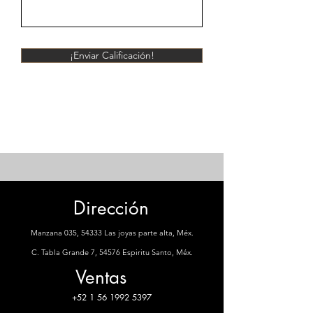
¡Enviar Calificación!
Dirección
Manzana 035, 54333 Las joyas parte alta, Méx.
C. Tabla Grande 7, 54576 Espiritu Santo, Méx.
Ventas
+52 1 56 1992 5397