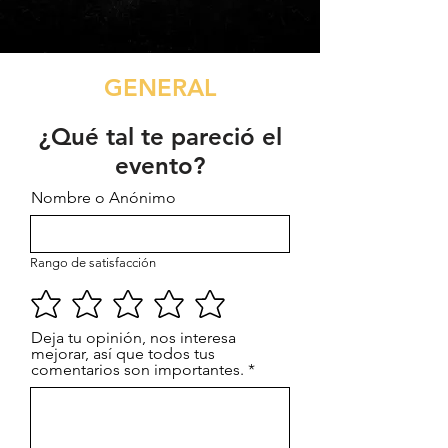
GENERAL
​¿Qué tal te pareció el
evento?
Nombre o Anónimo
Please take a moment to fill out the
form.
Rango de satisfacción
Deja tu opinión, nos interesa
mejorar, así que todos tus
comentarios son importantes.